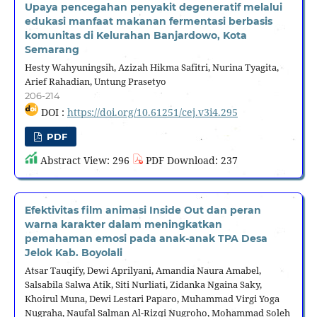
Upaya pencegahan penyakit degeneratif melalui
edukasi manfaat makanan fermentasi berbasis
komunitas di Kelurahan Banjardowo, Kota
Semarang
Hesty Wahyuningsih, Azizah Hikma Safitri, Nurina Tyagita,
Arief Rahadian, Untung Prasetyo
206-214
DOI :
https://doi.org/10.61251/cej.v3i4.295
PDF
Abstract View: 296
PDF Download: 237
Efektivitas film animasi Inside Out dan peran
warna karakter dalam meningkatkan
pemahaman emosi pada anak-anak TPA Desa
Jelok Kab. Boyolali
Atsar Tauqify, Dewi Aprilyani, Amandia Naura Amabel,
Salsabila Salwa Atik, Siti Nurliati, Zidanka Ngaina Saky,
Khoirul Muna, Dewi Lestari Paparo, Muhammad Virgi Yoga
Nugraha, Naufal Salman Al-Rizqi Nugroho, Mohammad Soleh