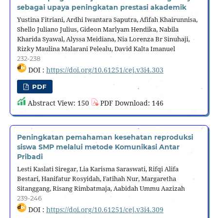
sebagai upaya peningkatan prestasi akademik
Yustina Fitriani, Ardhi Iwantara Saputra, Afifah Khairunnisa,
Shello Juliano Julius, Gideon Marlyam Hendika, Nabila
Kharida Syawal, Alyssa Meidiana, Nia Lorenza Br Sinuhaji,
Rizky Maulina Malarani Pelealu, David Kalta Imanuel
232-238
DOI :
https://doi.org/10.61251/cej.v3i4.303
PDF
Abstract View: 150
PDF Download: 146
Peningkatan pemahaman kesehatan reproduksi
siswa SMP melalui metode Komunikasi Antar
Pribadi
Lesti Kaslati Siregar, Lia Karisma Saraswati, Rifqi Alifa
Bestari, Hanifatur Rosyidah, Fatihah Nur, Margaretha
Sitanggang, Risang Rimbatmaja, Aabidah Ummu Aazizah
239-246
DOI :
https://doi.org/10.61251/cej.v3i4.309