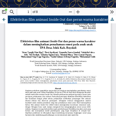
Community empowerment journal, community service,
community engagement, pengabdian masyarakat, pemberdayaan
masyarakat
Efektivitas film animasi Inside Out dan peran warna karakter dalam meningkatkan pemahaman emosi pada anak-anak TPA Desa Jelok Kab. Boyolali