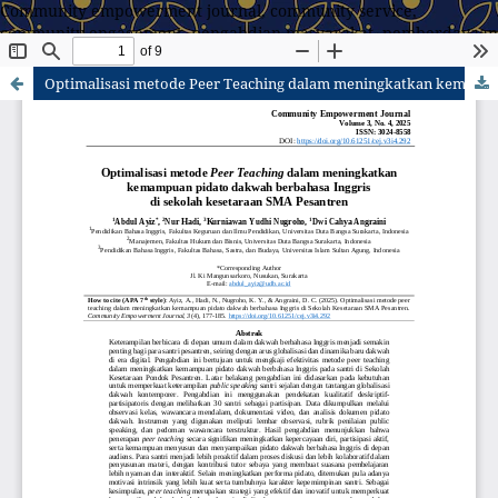
Community empowerment journal, community service,
community engagement, pengabdian masyarakat, pemberdayaan
masyarakat
Optimalisasi metode Peer Teaching dalam meningkatkan kemampuan pidato dakwah berbahasa Inggris di sekolah kesetaraan SMA Pesantren