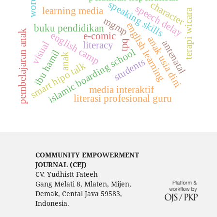
words
speaking skills
character
speech delay
learning media
terapi wicara
mgmp
english learning
buku pendidikan
pembelajaran anak
english camp
e-comic
anak usia dini
tpq
antenatal
visual
literacy
islamic boarding school
ibu hamil
anak
students
smart hipo talk
media interaktif
literasi profesional guru
COMMUNITY EMPOWERMENT
JOURNAL (CEJ)
CV. Yudhistt Fateeh
Gang Melati 8, Mlaten, Mijen,
Demak, Cental Java 59583,
Indonesia.