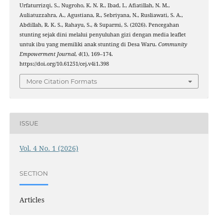
Urfaturrizqi, S., Nugroho, K. N. R., Ibad, I., Afiatillah, N. M.,
Auliatuzzahra, A., Agustiana, R., Sebriyana, N., Rusliawati, S. A.,
Abdillah, R. K. S., Rahayu, S., & Suparmi, S. (2026). Pencegahan
stunting sejak dini melalui penyuluhan gizi dengan media leaflet
untuk ibu yang memiliki anak stunting di Desa Waru.
Community
Empowerment Journal
,
4
(1), 169–174.
https://doi.org/10.61251/cej.v4i1.398
More Citation Formats
ISSUE
Vol. 4 No. 1 (2026)
SECTION
Articles