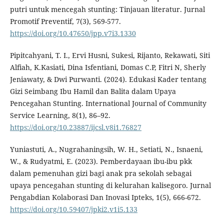
putri untuk mencegah stunting: Tinjauan literatur. Jurnal
Promotif Preventif, 7(3), 569-577.
https://doi.org/10.47650/jpp.v7i3.1330
Pipitcahyani, T. I., Ervi Husni, Sukesi, Rijanto, Rekawati, Siti
Alfiah, K.Kasiati, Dina Isfentiani, Domas C.P, Fitri N, Sherly
Jeniawaty, & Dwi Purwanti. (2024). Edukasi Kader tentang
Gizi Seimbang Ibu Hamil dan Balita dalam Upaya
Pencegahan Stunting. International Journal of Community
Service Learning, 8(1), 86–92.
https://doi.org/10.23887/ijcsl.v8i1.76827
Yuniastuti, A., Nugrahaningsih, W. H., Setiati, N., Isnaeni,
W., & Rudyatmi, E. (2023). Pemberdayaan ibu-ibu pkk
dalam pemenuhan gizi bagi anak pra sekolah sebagai
upaya pencegahan stunting di kelurahan kalisegoro. Jurnal
Pengabdian Kolaborasi Dan Inovasi Ipteks, 1(5), 666-672.
https://doi.org/10.59407/jpki2.v1i5.133