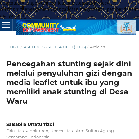
Community empowerment journal, community service,
community engagement, pengabdian masyarakat, pemberdayaan
masyarakat
HOME
/
ARCHIVES
/
VOL. 4 NO. 1 (2026)
/
Articles
Pencegahan stunting sejak dini
melalui penyuluhan gizi dengan
media leaflet untuk ibu yang
memiliki anak stunting di Desa
Waru
Salsabila Urfaturrizqi
Fakultas Kedokteran, Universitas Islam Sultan Agung,
Semarang, Indonesia