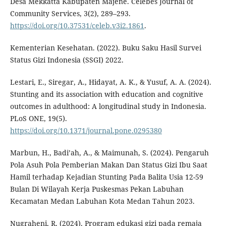
Desa Mekkatta Kabupaten Majene. Celebes Journal of
Community Services, 3(2), 289–293.
https://doi.org/10.37531/celeb.v3i2.1861
.
Kementerian Kesehatan. (2022). Buku Saku Hasil Survei
Status Gizi Indonesia (SSGI) 2022.
Lestari, E., Siregar, A., Hidayat, A. K., & Yusuf, A. A. (2024).
Stunting and its association with education and cognitive
outcomes in adulthood: A longitudinal study in Indonesia.
PLoS ONE, 19(5).
https://doi.org/10.1371/journal.pone.0295380
Marbun, H., Badi’ah, A., & Maimunah, S. (2024). Pengaruh
Pola Asuh Pola Pemberian Makan Dan Status Gizi Ibu Saat
Hamil terhadap Kejadian Stunting Pada Balita Usia 12-59
Bulan Di Wilayah Kerja Puskesmas Pekan Labuhan
Kecamatan Medan Labuhan Kota Medan Tahun 2023.
Nugraheni, R. (2024). Program edukasi gizi pada remaja