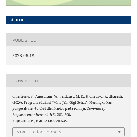
PDF
PUBLISHED
2026-06-18
HOW TO CITE
Christiono, S., Anggarani, W., Firdausy, M. D., & Clarasya, A. dhanish.
(2026). Program edukasi “Mata Jeli, Gigi Sehat”: Meningkatkan
pengetahuan deteksi dini karies pada remaja.
Community
Empowerment Journal
,
4
(2), 282–290.
https://doi.org/10.61251/cej.v4i2.380
More Citation Formats