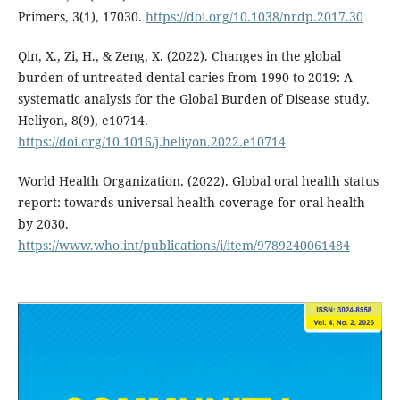
Primers, 3(1), 17030.
https://doi.org/10.1038/nrdp.2017.30
Qin, X., Zi, H., & Zeng, X. (2022). Changes in the global
burden of untreated dental caries from 1990 to 2019: A
systematic analysis for the Global Burden of Disease study.
Heliyon, 8(9), e10714.
https://doi.org/10.1016/j.heliyon.2022.e10714
World Health Organization. (2022). Global oral health status
report: towards universal health coverage for oral health
by 2030.
https://www.who.int/publications/i/item/9789240061484