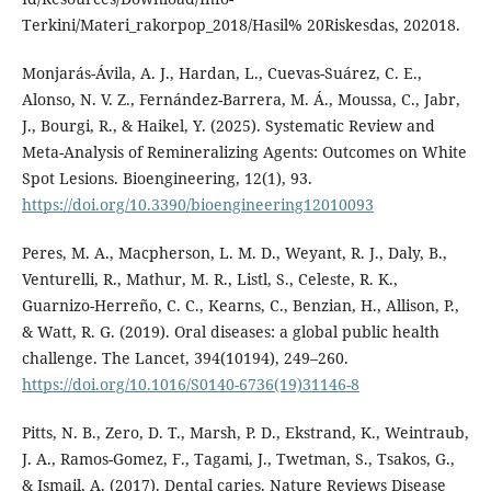
Terkini/Materi_rakorpop_2018/Hasil% 20Riskesdas, 202018.
Monjarás-Ávila, A. J., Hardan, L., Cuevas-Suárez, C. E.,
Alonso, N. V. Z., Fernández-Barrera, M. Á., Moussa, C., Jabr,
J., Bourgi, R., & Haikel, Y. (2025). Systematic Review and
Meta-Analysis of Remineralizing Agents: Outcomes on White
Spot Lesions. Bioengineering, 12(1), 93.
https://doi.org/10.3390/bioengineering12010093
Peres, M. A., Macpherson, L. M. D., Weyant, R. J., Daly, B.,
Venturelli, R., Mathur, M. R., Listl, S., Celeste, R. K.,
Guarnizo-Herreño, C. C., Kearns, C., Benzian, H., Allison, P.,
& Watt, R. G. (2019). Oral diseases: a global public health
challenge. The Lancet, 394(10194), 249–260.
https://doi.org/10.1016/S0140-6736(19)31146-8
Pitts, N. B., Zero, D. T., Marsh, P. D., Ekstrand, K., Weintraub,
J. A., Ramos-Gomez, F., Tagami, J., Twetman, S., Tsakos, G.,
& Ismail, A. (2017). Dental caries. Nature Reviews Disease