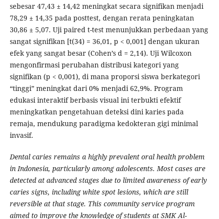
sebesar 47,43 ± 14,42 meningkat secara signifikan menjadi
78,29 ± 14,35 pada posttest, dengan rerata peningkatan
30,86 ± 5,07. Uji paired t-test menunjukkan perbedaan yang
sangat signifikan [t(34) = 36,01, p < 0,001] dengan ukuran
efek yang sangat besar (Cohen’s d = 2,14). Uji Wilcoxon
mengonfirmasi perubahan distribusi kategori yang
signifikan (p < 0,001), di mana proporsi siswa berkategori
“tinggi” meningkat dari 0% menjadi 62,9%. Program
edukasi interaktif berbasis visual ini terbukti efektif
meningkatkan pengetahuan deteksi dini karies pada
remaja, mendukung paradigma kedokteran gigi minimal
invasif.
Dental caries remains a highly prevalent oral health problem
in Indonesia, particularly among adolescents. Most cases are
detected at advanced stages due to limited awareness of early
caries signs, including white spot lesions, which are still
reversible at that stage. This community service program
aimed to improve the knowledge of students at SMK Al-