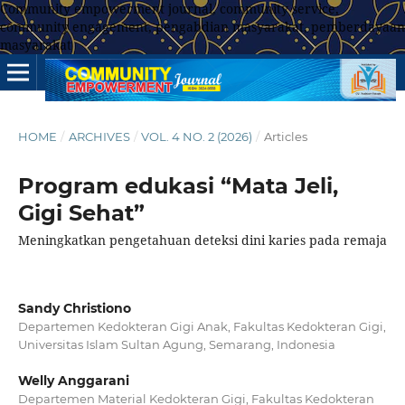
Community empowerment journal, community service,
community engagement, pengabdian masyarakat, pemberdayaan
masyarakat
HOME
/
ARCHIVES
/
VOL. 4 NO. 2 (2026)
/
Articles
Program edukasi “Mata Jeli,
Gigi Sehat”
Meningkatkan pengetahuan deteksi dini karies pada remaja
Sandy Christiono
Departemen Kedokteran Gigi Anak, Fakultas Kedokteran Gigi,
Universitas Islam Sultan Agung, Semarang, Indonesia
Welly Anggarani
Departemen Material Kedokteran Gigi, Fakultas Kedokteran