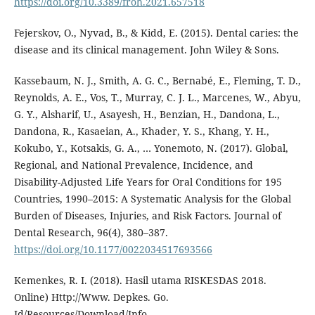
https://doi.org/10.3389/froh.2021.657518
Fejerskov, O., Nyvad, B., & Kidd, E. (2015). Dental caries: the
disease and its clinical management. John Wiley & Sons.
Kassebaum, N. J., Smith, A. G. C., Bernabé, E., Fleming, T. D.,
Reynolds, A. E., Vos, T., Murray, C. J. L., Marcenes, W., Abyu,
G. Y., Alsharif, U., Asayesh, H., Benzian, H., Dandona, L.,
Dandona, R., Kasaeian, A., Khader, Y. S., Khang, Y. H.,
Kokubo, Y., Kotsakis, G. A., … Yonemoto, N. (2017). Global,
Regional, and National Prevalence, Incidence, and
Disability-Adjusted Life Years for Oral Conditions for 195
Countries, 1990–2015: A Systematic Analysis for the Global
Burden of Diseases, Injuries, and Risk Factors. Journal of
Dental Research, 96(4), 380–387.
https://doi.org/10.1177/0022034517693566
Kemenkes, R. I. (2018). Hasil utama RISKESDAS 2018.
Online) Http://Www. Depkes. Go.
Id/Resources/Download/Info-