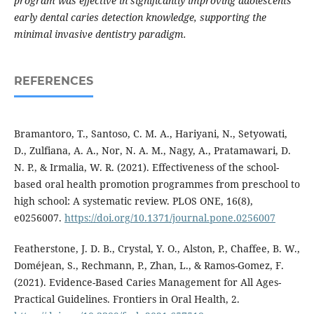
program was effective in significantly improving adolescents’
early dental caries detection knowledge, supporting the
minimal invasive dentistry paradigm.
REFERENCES
Bramantoro, T., Santoso, C. M. A., Hariyani, N., Setyowati,
D., Zulfiana, A. A., Nor, N. A. M., Nagy, A., Pratamawari, D.
N. P., & Irmalia, W. R. (2021). Effectiveness of the school-
based oral health promotion programmes from preschool to
high school: A systematic review. PLOS ONE, 16(8),
e0256007.
https://doi.org/10.1371/journal.pone.0256007
Featherstone, J. D. B., Crystal, Y. O., Alston, P., Chaffee, B. W.,
Doméjean, S., Rechmann, P., Zhan, L., & Ramos-Gomez, F.
(2021). Evidence-Based Caries Management for All Ages-
Practical Guidelines. Frontiers in Oral Health, 2.