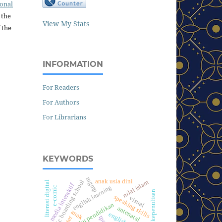
ional
 the
View My Stats
 the
INFORMATION
For Readers
For Authors
For Librarians
KEYWORDS
mgmp
anak usia dini
islamic boarding school
nilai islam
literasi digital
media interaktif
english learning
e-comic
pelatihan kepenulisan
speaking skills
visual
buku pendidikan
antenatal
anak
tpq