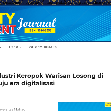
y engagement, pengabdian masyarakat, pemberdayaan masyarak
USER
OUR JOURNALS
stri Keropok Warisan Losong di
 era digitalisasi
iversitas Muhadi