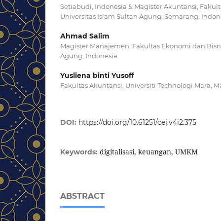
Setiabudi, Indonesia & Magister Akuntansi, Fakul
Universitas Islam Sultan Agung, Semarang, Indon
Ahmad Salim
Magister Manajemen, Fakultas Ekonomi dan Bisnis
Agung, Indonesia
Yusliena binti Yusoff
Fakultas Akuntansi, Universiti Technologi Mara, M
DOI:
https://doi.org/10.61251/cej.v4i2.375
digitalisasi, keuangan, UMKM
Keywords:
ABSTRACT