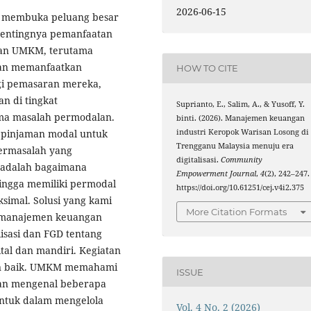
2026-06-15
h membuka peluang besar
entingnya pemanfaatan
han UMKM, terutama
gan memanfaatkan
HOW TO CITE
gi pemasaran mereka,
n di tingkat
Suprianto, E., Salim, A., & Yusoff, Y.
ama masalah permodalan.
binti. (2026). Manajemen keuangan
industri Keropok Warisan Losong di
 pinjaman modal untuk
Trengganu Malaysia menuju era
ermasalah yang
digitalisasi.
Community
i adalah bagaimana
Empowerment Journal
,
4
(2), 242–247.
ingga memiliki permodal
https://doi.org/10.61251/cej.v4i2.375
ksimal. Solusi yang kami
More Citation Formats
g manajemen keuangan
isasi dan FGD tentang
tal dan mandiri. Kegiatan
an baik. UMKM memahami
ISSUE
an mengenal beberapa
untuk dalam mengelola
Vol. 4 No. 2 (2026)