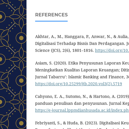
REFERENCES
Akhtar, A., M., Hanggara, P., Anwar, N., & Aulia
Digitalisasi Terhadap Bisnis Dan Perdagangan. 
Science (JCS), 2(6), 1801–1816.
https://doi.org/10
Asiam, S. (2020). Etika Penyusunan Laporan K
Meningkatkan Kualitas Laporan Keuangan; Ditinj
Jurnal Tabarru’: Islamic Banking and Finance, 3
https://doi.org/10.25299/jtb.2020.vol3(2).5719
Cahyono, E. A., Sutomo, N., & Hartono, A. (2019)
panduan penulisan dan penyusunan. Jurnal Kepe
https://e-journal.lppmdianhusada.ac.id/index.php
Febriyanti, S., & Huda, B. (2023). Digitalisasi 