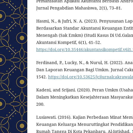
Pemanfaatan Aplikasi Akuntansi Berbasis Andro
Jurnal Pengabdian Mahasiswa, 2(1), 73–81.
Hasmi, N., & Jufri, N. A. (2023). Penyusunan 
Berdasarkan Standar Akuntansi Keuangan Entita
Menengah (Sak Emkm) (Studi Kasus Di Ud.Galaxy
Akuntansi Kompetif, 6(1), 41–52.
https://doi.org/10.35446/akuntansikompetif.v6i1
Ferdinand, P., Lucky, N., & Nurul, H. (2022). Anal
Dan Laporan Keuangan Bagi Umkm. Jurnal Cakra
1542.
https://doi.org/10.53625/jcijurnalcakrawal
Kadeni, and Srijani. (2020). Peran Umkm (Usah
Dalam Meningkatkan Kesejahteraan Masyarakat. 
200.
Lusiawati. (2016). Kajian Perbedaan Minat Me
Keuangan Keluarga Menuruttingkat Pendidikan
Rumah Tangga Di Kota Pekanbaru. Al-Iqtishad, 