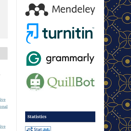
ive
ional
Statistics
ive