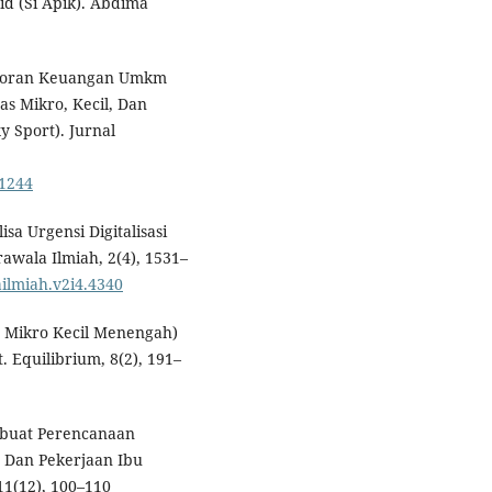
id (Si Apik). Abdima
Laporan Keuangan Umkm
s Mikro, Kecil, Dan
 Sport). Jurnal
.1244
isa Urgensi Digitalisasi
wala Ilmiah, 2(4), 1531–
ailmiah.v2i4.4340
a Mikro Kecil Menengah)
Equilibrium, 8(2), 191–
mbuat Perencanaan
 Dan Pekerjaan Ibu
11(12), 100–110