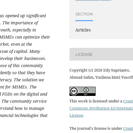
SECTION
s opened up significant
. The importance of
owth, especially in
Articles
, MSMEs can optimize their
rket, even at the
issue of capital. Many
LICENSE
evelop their businesses.
ose of this community
Copyright (c) 2026 Edy Suprianto,
ently so that they have
Ahmad Salim, Yusliena binti Yusoff
iteracy. The solution we
ment for MSMEs. The
d FGDs on the digital and
 The community service
This work is licensed under a
Creat
derstand how to manage
Commons Attribution 4.0 Internat
inancial technologies that
License
.
The journal's license is under
Creat