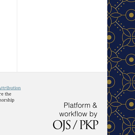
ttribution
re the
horship