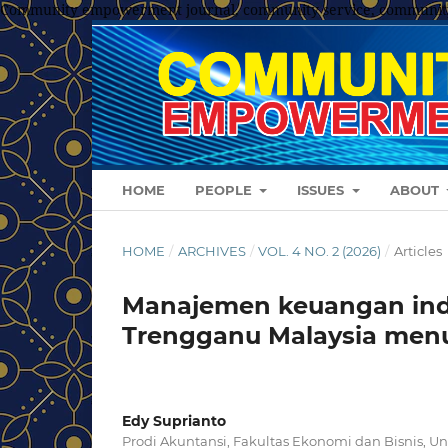
Community empowerment journal, community service, communit
HOME
PEOPLE
ISSUES
ABOUT
HOME
/
ARCHIVES
/
VOL. 4 NO. 2 (2026)
/
Articles
Manajemen keuangan indu
Trengganu Malaysia menuju
Edy Suprianto
Prodi Akuntansi, Fakultas Ekonomi dan Bisnis, Un