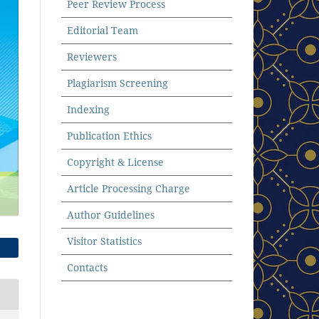
Peer Review Process
Editorial Team
Reviewers
Plagiarism Screening
Indexing
Publication Ethics
Copyright & License
Article Processing Charge
Author Guidelines
Visitor Statistics
Contacts