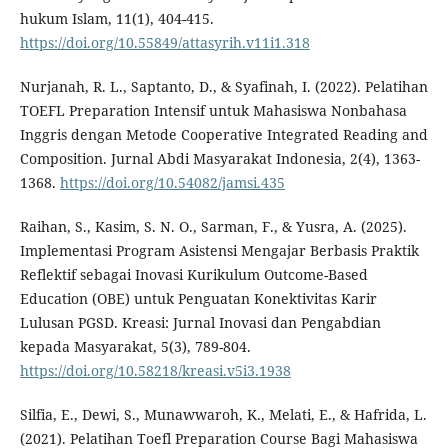
hukum Islam, 11(1), 404-415.
https://doi.org/10.55849/attasyrih.v11i1.318
Nurjanah, R. L., Saptanto, D., & Syafinah, I. (2022). Pelatihan
TOEFL Preparation Intensif untuk Mahasiswa Nonbahasa
Inggris dengan Metode Cooperative Integrated Reading and
Composition. Jurnal Abdi Masyarakat Indonesia, 2(4), 1363-
1368.
https://doi.org/10.54082/jamsi.435
Raihan, S., Kasim, S. N. O., Sarman, F., & Yusra, A. (2025).
Implementasi Program Asistensi Mengajar Berbasis Praktik
Reflektif sebagai Inovasi Kurikulum Outcome-Based
Education (OBE) untuk Penguatan Konektivitas Karir
Lulusan PGSD. Kreasi: Jurnal Inovasi dan Pengabdian
kepada Masyarakat, 5(3), 789-804.
https://doi.org/10.58218/kreasi.v5i3.1938
Silfia, E., Dewi, S., Munawwaroh, K., Melati, E., & Hafrida, L.
(2021). Pelatihan Toefl Preparation Course Bagi Mahasiswa