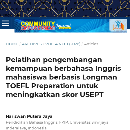
Community empowerment journal, community service,
community engagement, pengabdian masyarakat, pemberdayaan
masyarakat
HOME
/
ARCHIVES
/
VOL. 4 NO. 1 (2026)
/
Articles
Pelatihan pengembangan
kemampuan berbahasa Inggris
mahasiswa berbasis Longman
TOEFL Preparation untuk
meningkatkan skor USEPT
Hariswan Putera Jaya
Pendidikan Bahasa Inggris, FKIP, Universitas Sriwijaya,
Inderalaya, Indonesia