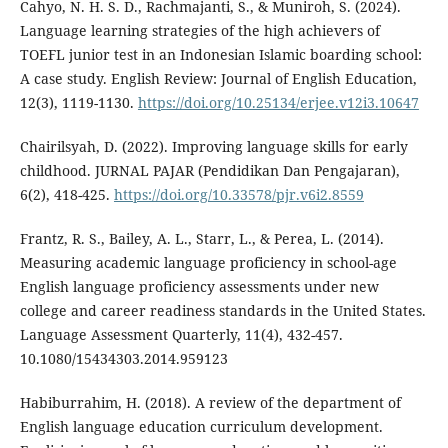
Cahyo, N. H. S. D., Rachmajanti, S., & Muniroh, S. (2024).
Language learning strategies of the high achievers of
TOEFL junior test in an Indonesian Islamic boarding school:
A case study. English Review: Journal of English Education,
12(3), 1119-1130.
https://doi.org/10.25134/erjee.v12i3.10647
Chairilsyah, D. (2022). Improving language skills for early
childhood. JURNAL PAJAR (Pendidikan Dan Pengajaran),
6(2), 418-425.
https://doi.org/10.33578/pjr.v6i2.8559
Frantz, R. S., Bailey, A. L., Starr, L., & Perea, L. (2014).
Measuring academic language proficiency in school-age
English language proficiency assessments under new
college and career readiness standards in the United States.
Language Assessment Quarterly, 11(4), 432-457.
10.1080/15434303.2014.959123
Habiburrahim, H. (2018). A review of the department of
English language education curriculum development.