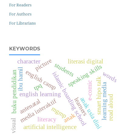
For Readers
For Authors
For Librarians
KEYWORDS
picture
character
literasi digital
students
speaking skills
ibu hamil
english camp
buku pendidikan
words
islamic boarding school
smart hipo talk
e-comic
tpq
learning media
english learning
read aloud
anak usia dini
learners
media interaktif
antenatal
mgmp
anak
literacy
visual
artificial intelligence