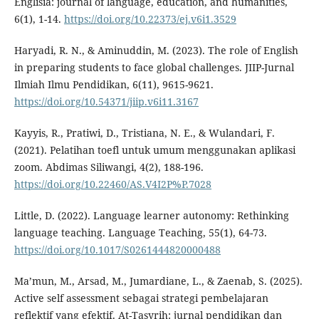
Englisia: journal of language, education, and humanities,
6(1), 1-14.
https://doi.org/10.22373/ej.v6i1.3529
Haryadi, R. N., & Aminuddin, M. (2023). The role of English
in preparing students to face global challenges. JIIP-Jurnal
Ilmiah Ilmu Pendidikan, 6(11), 9615-9621.
https://doi.org/10.54371/jiip.v6i11.3167
Kayyis, R., Pratiwi, D., Tristiana, N. E., & Wulandari, F.
(2021). Pelatihan toefl untuk umum menggunakan aplikasi
zoom. Abdimas Siliwangi, 4(2), 188-196.
https://doi.org/10.22460/AS.V4I2P%P.7028
Little, D. (2022). Language learner autonomy: Rethinking
language teaching. Language Teaching, 55(1), 64-73.
https://doi.org/10.1017/S0261444820000488
Ma’mun, M., Arsad, M., Jumardiane, L., & Zaenab, S. (2025).
Active self assessment sebagai strategi pembelajaran
reflektif yang efektif. At-Tasyrih: jurnal pendidikan dan