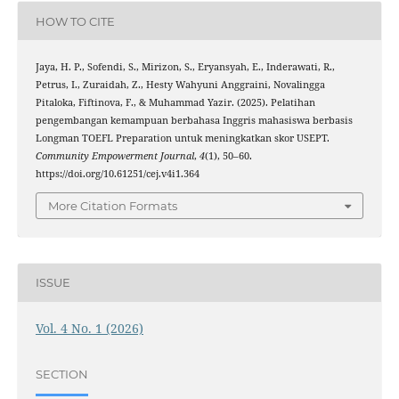
HOW TO CITE
Jaya, H. P., Sofendi, S., Mirizon, S., Eryansyah, E., Inderawati, R.,
Petrus, I., Zuraidah, Z., Hesty Wahyuni Anggraini, Novalingga
Pitaloka, Fiftinova, F., & Muhammad Yazir. (2025). Pelatihan
pengembangan kemampuan berbahasa Inggris mahasiswa berbasis
Longman TOEFL Preparation untuk meningkatkan skor USEPT.
Community Empowerment Journal
,
4
(1), 50–60.
https://doi.org/10.61251/cej.v4i1.364
More Citation Formats
ISSUE
Vol. 4 No. 1 (2026)
SECTION