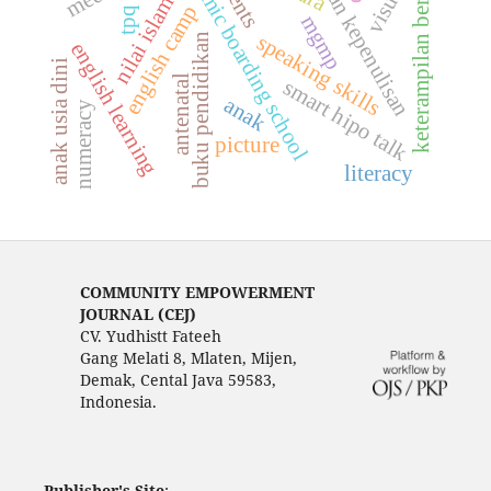
pelatihan kepenulisan
keterampilan berbicara
islamic boarding school
visual
nilai islam
english camp
tpq
mgmp
speaking skills
buku pendidikan
english learning
anak usia dini
antenatal
smart hipo talk
anak
numeracy
picture
literacy
COMMUNITY EMPOWERMENT
JOURNAL (CEJ)
CV. Yudhistt Fateeh
Gang Melati 8, Mlaten, Mijen,
Demak, Cental Java 59583,
Indonesia.
Publisher's Site
: