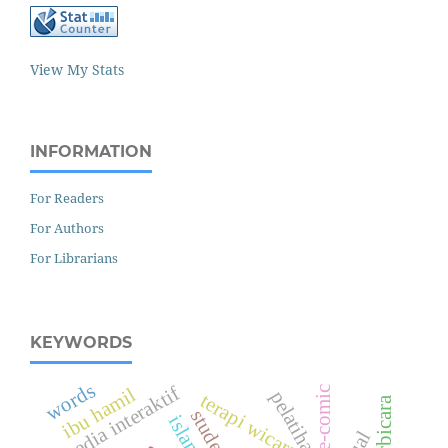
View My Stats
INFORMATION
For Readers
For Authors
For Librarians
KEYWORDS
words
media interaktif
ibu hamil
e-comic
terapi wicara
students