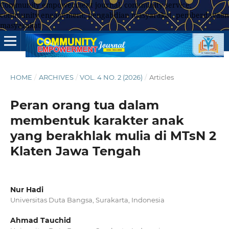
Community empowerment journal, community service,
community engagement, pengabdian masyarakat, pemberdayaan
masyarakat
HOME
/
ARCHIVES
/
VOL. 4 NO. 2 (2026)
/
Articles
Peran orang tua dalam
membentuk karakter anak
yang berakhlak mulia di MTsN 2
Klaten Jawa Tengah
Nur Hadi
Universitas Duta Bangsa, Surakarta, Indonesia
Ahmad Tauchid