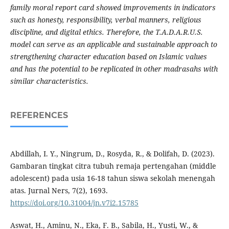
family moral report card showed improvements in indicators
such as honesty, responsibility, verbal manners, religious
discipline, and digital ethics. Therefore, the T.A.D.A.R.U.S.
model can serve as an applicable and sustainable approach to
strengthening character education based on Islamic values
and has the potential to be replicated in other madrasahs with
similar characteristics.
REFERENCES
Abdillah, I. Y., Ningrum, D., Rosyda, R., & Dolifah, D. (2023).
Gambaran tingkat citra tubuh remaja pertengahan (middle
adolescent) pada usia 16-18 tahun siswa sekolah menengah
atas. Jurnal Ners, 7(2), 1693.
https://doi.org/10.31004/jn.v7i2.15785
Aswat, H., Aminu, N., Eka, F. B., Sabila, H., Yusti, W., &