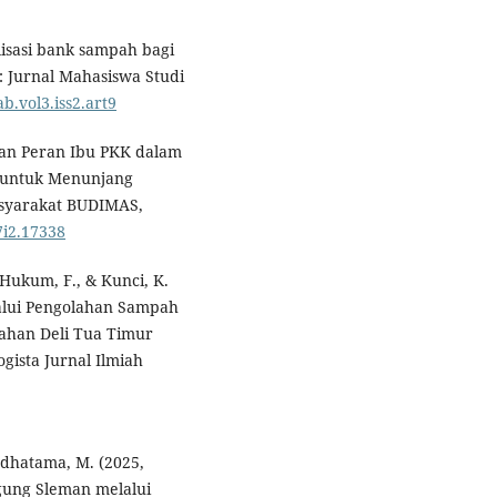
alisasi bank sampah bagi
b: Jurnal Mahasiswa Studi
ab.vol3.iss2.art9
atan Peran Ibu PKK dalam
 untuk Menunjang
syarakat BUDIMAS,
7i2.17338
, Hukum, F., & Kunci, K.
alui Pengolahan Sampah
ahan Deli Tua Timur
gista Jurnal Ilmiah
Yodhatama, M. (2025,
ung Sleman melalui