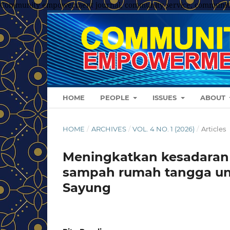
Community empowerment journal, community service, communit
HOME
PEOPLE
ISSUES
ABOUT
HOME
/
ARCHIVES
/
VOL. 4 NO. 1 (2026)
/
Articles
Meningkatkan kesadaran
sampah rumah tangga untu
Sayung