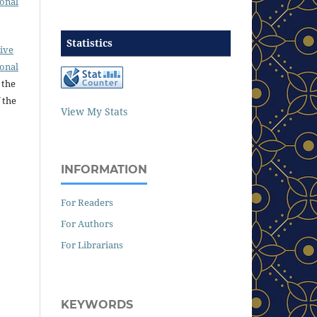
ional
Statistics
ive
ional
 the
 the
View My Stats
INFORMATION
For Readers
For Authors
For Librarians
KEYWORDS