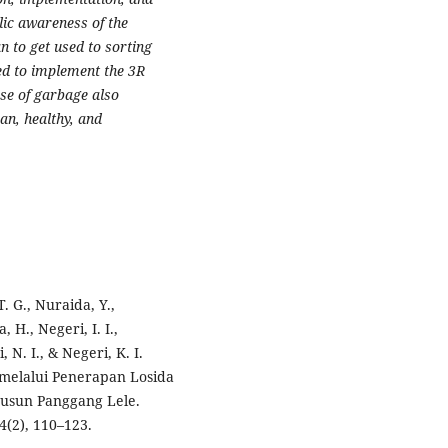
lic awareness of the
 to get used to sorting
ed to implement the 3R
use of garbage also
an, healthy, and
. G., Nuraida, Y.,
 H., Negeri, I. I.,
, N. I., & Negeri, K. I.
 melalui Penerapan Losida
Dusun Panggang Lele.
(2), 110–123.