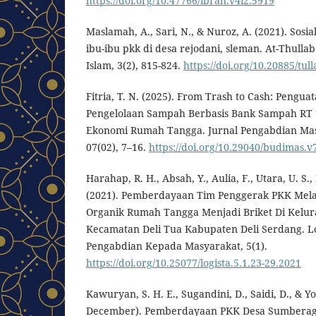
https://doi.org/10.47766/ibrah.v4i2.5919
Maslamah, A., Sari, N., & Nuroz, A. (2021). Sosi
ibu-ibu pkk di desa rejodani, sleman. At-Thulla
Islam, 3(2), 815-824.
https://doi.org/10.20885/tull
Fitria, T. N. (2025). From Trash to Cash: Pengu
Pengelolaan Sampah Berbasis Bank Sampah RT
Ekonomi Rumah Tangga. Jurnal Pengabdian Ma
07(02), 7–16.
https://doi.org/10.29040/budimas.v
Harahap, R. H., Absah, Y., Aulia, F., Utara, U. S.
(2021). Pemberdayaan Tim Penggerak PKK Mel
Organik Rumah Tangga Menjadi Briket Di Kelur
Kecamatan Deli Tua Kabupaten Deli Serdang. Lo
Pengabdian Kepada Masyarakat, 5(1).
https://doi.org/10.25077/logista.5.1.23-29.2021
Kawuryan, S. H. E., Sugandini, D., Saidi, D., & 
December). Pemberdayaan PKK Desa Sumberag