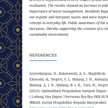
evaluation. The results showed an increase in pub
importance of waste management. Residents began
out organic and inorganic waste, and were inspir
concept in everyday life. Public awareness of the 
increases, thereby supporting the creation of a cle
sustainable environment.
REFERENCES
Arjowilangun, D., Rahmawati, A. S., Maghfiroh, T
Ekonomi, H., Negeri, S. I., Malang, I. N., Keluarga,
Malang, A. I. N., Malang, B. I. N., Tata, H., Negeri
(2025). Optimalisasi Pengolahan Sampah Dapur
( Lodong Sisa Dapur ) bersama Ibu-Ibu PKK di 
IBRAH: Jurnal Pengabdian Kepada Masyarakat, 4