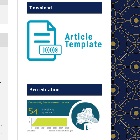
Download
.
t
Accreditation