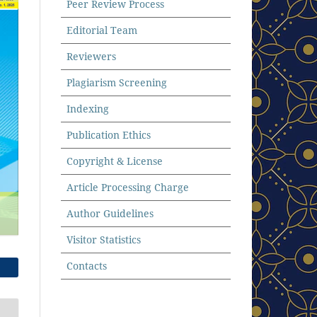
Peer Review Process
Editorial Team
Reviewers
Plagiarism Screening
Indexing
Publication Ethics
Copyright & License
Article Processing Charge
Author Guidelines
Visitor Statistics
Contacts