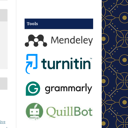
Tools
ive