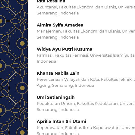
Rita Rosalina
Akuntansi, Fakultas Ekonomi dan Bisnis, Universi
Semarang, Indonesia
Almira Syifa Amadea
Manajemen, Fakultas Ekonomi dan Bisnis, Univers
Semarang, Indonesia
Widya Ayu Putri Kusuma
Farmasi, Fakultas Farmasi, Universitas Islam Sul
Indonesia
Khansa Nabila Zain
Perencanaan Wilayah dan Kota, Fakultas Teknik, U
Agung, Semarang, Indonesia
Umi Setianingsih
Kedokteran Umum, Fakultas Kedokteran, Universi
Semarang, Indonesia
Aprilia Intan Sri Utami
Keperawatan, Fakultas Ilmu Keperawatan, Univers
Semarang, Indonesia