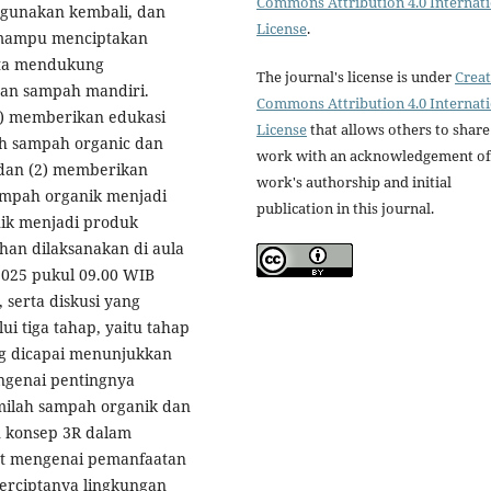
Commons Attribution 4.0 Internat
gunakan kembali, dan
License
.
 mampu menciptakan
rta mendukung
The journal's license is under
Creat
an sampah mandiri.
Commons Attribution 4.0 Internat
(1) memberikan edukasi
License
that allows others to share
h sampah organic dan
work with an acknowledgement of
 dan (2) memberikan
work's authorship and initial
ampah organik menjadi
publication in this journal.
ik menjadi produk
han dilaksanakan di aula
 2025 pukul 09.00 WIB
serta diskusi yang
ui tiga tahap, yaitu tahap
ang dicapai menunjukkan
ngenai pentingnya
milah sampah organik dan
n konsep 3R dalam
at mengenai pemanfaatan
erciptanya lingkungan