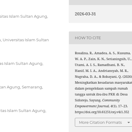
2026-03-31
itas Islam Sultan Agung,
HOW TO CITE
, Universitas Islam Sultan
Rosalina, R., Amadea, A. S., Kusuma,
W. A. P., Zain, K. N., Setianingsih, U.,
tas Islam Sultan Agung,
Utami, A. I. S., Ramadhani, B. N.,
Hanif, M. I. A., Andriansyah, M. R.,
Nugraha, D. A., & Robayani, Q. (2026)
Meningkatkan kesadaran masyaraka
Sultan Agung, Semarang,
dalam pengelolaan sampah rumah
tangga untuk ibu-ibu PKK di Desa
Sidorejo, Sayung.
Community
Empowerment Journal
,
4
(1), 17–23.
tas Islam Sultan Agung,
https://doi.org/10.61251/cej.v4i1.352
More Citation Formats