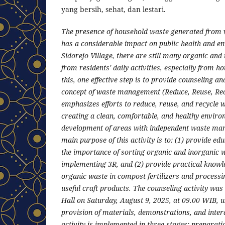
yang bersih, sehat, dan lestari.
The presence of household waste generated from 
has a considerable impact on public health and en
Sidorejo Village, there are still many organic an
from residents' daily activities, especially from 
this, one effective step is to provide counseling an
concept of waste management (Reduce, Reuse, Rec
emphasizes efforts to reduce, reuse, and recycle w
creating a clean, comfortable, and healthy envir
development of areas with independent waste ma
main purpose of this activity is to: (1) provide ed
the importance of sorting organic and inorganic wa
implementing 3R, and (2) provide practical knowl
organic waste in compost fertilizers and processi
useful craft products. The counseling activity was 
Hall on Saturday, August 9, 2025, at 09.00 WIB, 
provision of materials, demonstrations, and inter
activity is implemented in three stages: preparat