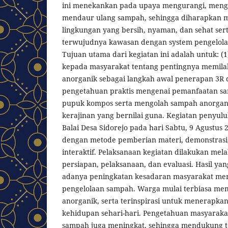
ini menekankan pada upaya mengurangi, meng
mendaur ulang sampah, sehingga diharapkan
lingkungan yang bersih, nyaman, dan sehat se
terwujudnya kawasan dengan system pengelola
Tujuan utama dari kegiatan ini adalah untuk: 
kepada masyarakat tentang pentingnya memila
anorganik sebagai langkah awal penerapan 3R
pengetahuan praktis mengenai pemanfaatan s
pupuk kompos serta mengolah sampah anorgan
kerajinan yang bernilai guna. Kegiatan penyulu
Balai Desa Sidorejo pada hari Sabtu, 9 Agustus
dengan metode pemberian materi, demonstrasi, 
interaktif. Pelaksanaan kegiatan dilakukan melal
persiapan, pelaksanaan, dan evaluasi. Hasil y
adanya peningkatan kesadaran masyarakat me
pengelolaan sampah. Warga mulai terbiasa me
anorganik, serta terinspirasi untuk menerapka
kehidupan sehari-hari. Pengetahuan masyarak
sampah juga meningkat, sehingga mendukung t