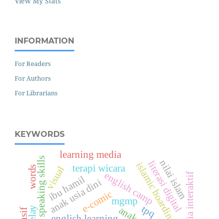
View My Stats
INFORMATION
For Readers
For Authors
For Librarians
KEYWORDS
learning media
speaking skills
nilai islam
literasi digital
islamic boarding school
terapi wicara
words
visual
english camp
media interaktif
ibu hamil
anak usia dini
e-comic
mgmp
tpq
anak
english learning