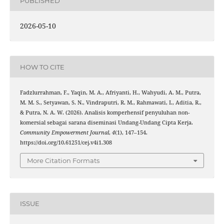
PUBLISHED
2026-05-10
HOW TO CITE
Fadzlurrahman, F., Yaqin, M. A., Afriyanti, H., Wahyudi, A. M., Putra,
M. M. S., Setyawan, S. N., Vindraputri, R. M., Rahmawati, I., Aditia, R.,
& Putra, N. A. W. (2026). Analisis komperhensif penyuluhan non-
komersial sebagai sarana diseminasi Undang-Undang Cipta Kerja.
Community Empowerment Journal
,
4
(1), 147–154.
https://doi.org/10.61251/cej.v4i1.308
More Citation Formats
ISSUE