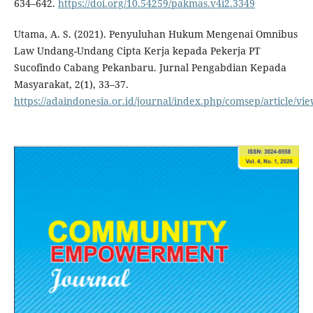
634–642.
https://doi.org/10.54259/pakmas.v4i2.3349
Utama, A. S. (2021). Penyuluhan Hukum Mengenai Omnibus
Law Undang-Undang Cipta Kerja kepada Pekerja PT
Sucofindo Cabang Pekanbaru. Jurnal Pengabdian Kepada
Masyarakat, 2(1), 33–37.
https://adaindonesia.or.id/journal/index.php/comsep/article/vi