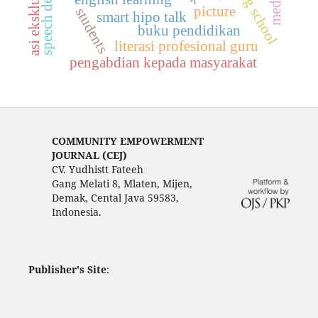
speech delay
asi eksklusif
picture
students
smart hipo talk
buku pendidikan
literasi profesional guru
pengabdian kepada masyarakat
COMMUNITY EMPOWERMENT
JOURNAL (CEJ)
CV. Yudhistt Fateeh
Gang Melati 8, Mlaten, Mijen,
Demak, Cental Java 59583,
Indonesia.
Publisher's Site
: