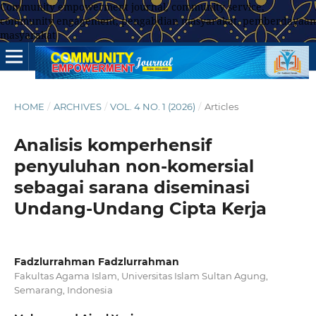
Community empowerment journal, community service,
community engagement, pengabdian masyarakat, pemberdayaan
masyarakat
HOME
/
ARCHIVES
/
VOL. 4 NO. 1 (2026)
/
Articles
Analisis komperhensif
penyuluhan non-komersial
sebagai sarana diseminasi
Undang-Undang Cipta Kerja
Fadzlurrahman Fadzlurrahman
Fakultas Agama Islam, Universitas Islam Sultan Agung,
Semarang, Indonesia