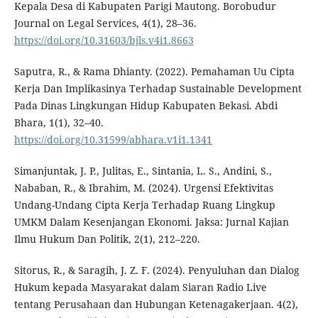
Kepala Desa di Kabupaten Parigi Mautong. Borobudur
Journal on Legal Services, 4(1), 28–36.
https://doi.org/10.31603/bjls.v4i1.8663
Saputra, R., & Rama Dhianty. (2022). Pemahaman Uu Cipta
Kerja Dan Implikasinya Terhadap Sustainable Development
Pada Dinas Lingkungan Hidup Kabupaten Bekasi. Abdi
Bhara, 1(1), 32–40.
https://doi.org/10.31599/abhara.v1i1.1341
Simanjuntak, J. P., Julitas, E., Sintania, L. S., Andini, S.,
Nababan, R., & Ibrahim, M. (2024). Urgensi Efektivitas
Undang-Undang Cipta Kerja Terhadap Ruang Lingkup
UMKM Dalam Kesenjangan Ekonomi. Jaksa: Jurnal Kajian
Ilmu Hukum Dan Politik, 2(1), 212–220.
Sitorus, R., & Saragih, J. Z. F. (2024). Penyuluhan dan Dialog
Hukum kepada Masyarakat dalam Siaran Radio Live
tentang Perusahaan dan Hubungan Ketenagakerjaan. 4(2),