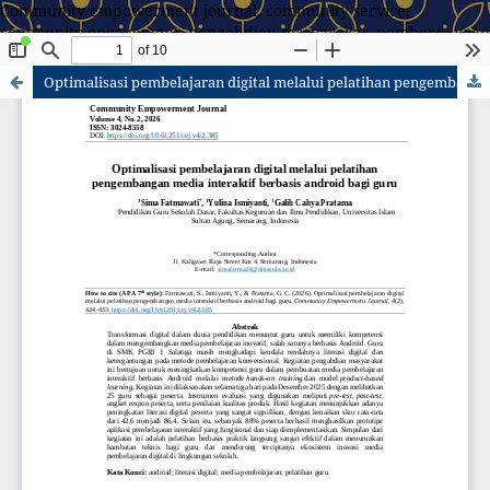
Community empowerment journal, community service,
community engagement, pengabdian masyarakat, pemberdayaan
masyarakat
Optimalisasi pembelajaran digital melalui pelatihan pengembangan media interaktif berbasis android bagi guru