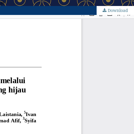
at
Download