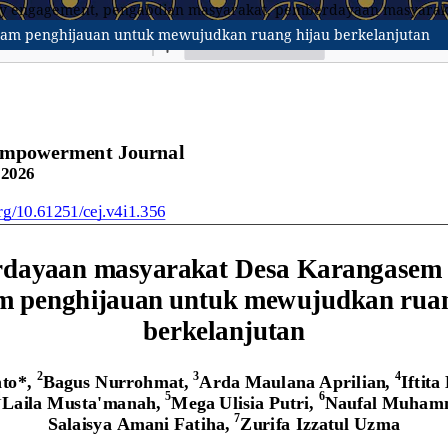
y engagement, pengabdian masyarakat, pemberdayaan masyarak
am penghijauan untuk mewujudkan ruang hijau berkelanjutan