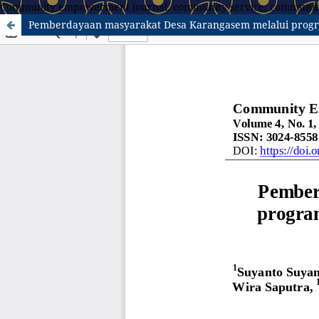
Community empowerment journal, community service, communit
Pemberdayaan masyarakat Desa Karangasem melalui progr