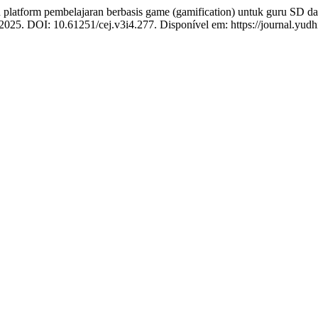
pembelajaran berbasis game (gamification) untuk guru SD dalam 
, 2025. DOI: 10.61251/cej.v3i4.277. Disponível em: https://journal.yud